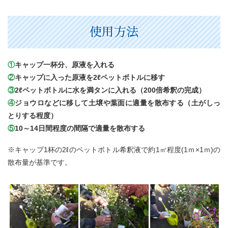
使用方法
①
キャップ一杯分、原液を入れる
②
キャップに入った原液を2ℓペットボトルに移す
③
2ℓペットボトルに水を満タンに入れる（200倍希釈の完成）
④
ジョウロなどに移して土壌や葉面に適量を散布する（土がしっ
とりする程度）
⑤
10～14日間程度の間隔で適量を散布する
※キャップ1杯の2ℓのペットボトル希釈液で約1㎡程度(1ｍ×1ｍ)の
散布量が基準です。