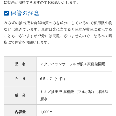
に効果が期待できますのでお勧めいたします。
保管の注意
みみずの抽出液や自然物質のみを成分にしているので有用微生物
などは生きています。直射日光に当てると色味が黄色に変化する
こともございますが成分には問題ございませんので、なるべく暗
所にて保管をお願いします。
品 名
アクアバランサーフルボ酸＋家庭菜園用
Ｐ Ｈ
6.5～７（中性）
ミミズ抽出液 腐植酸（フルボ酸） 海洋深
成 分
層水
内容量
1,000ml