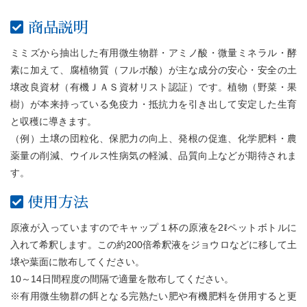
商品説明
ミミズから抽出した有用微生物群・アミノ酸・微量ミネラル・酵
素に加えて、腐植物質（フルボ酸）が主な成分の安心・安全の土
壌改良資材（有機ＪＡＳ資材リスト認証）です。植物（野菜・果
樹）が本来持っている免疫力・抵抗力を引き出して安定した生育
と収穫に導きます。
（例）土壌の団粒化、保肥力の向上、発根の促進、化学肥料・農
薬量の削減、ウイルス性病気の軽減、品質向上などが期待されま
す。
使用方法
原液が入っていますのでキャップ１杯の原液を2ℓペットボトルに
入れて希釈します。この約200倍希釈液をジョウロなどに移して土
壌や葉面に散布してください。
10～14日間程度の間隔で適量を散布してください。
※有用微生物群の餌となる完熟たい肥や有機肥料を併用すると更